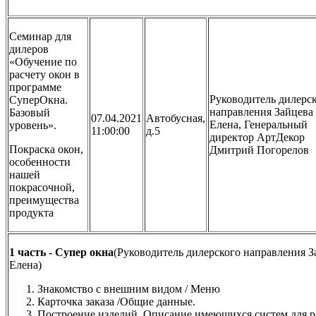
Семинар для
дилеров
«Обучение по
расчету окон в
программе
Руководитель дилерс
СуперОкна.
направления Зайцева
Базовый
07.04.2021
Автобусная,
Елена, Генеральный
уровень».
11:00:00
д.5
директор АртДекор
Покраска окон,
Дмитрий Погорелов
особенности
нашей
покрасочной,
преимущества
продукта
1 часть - Супер окна
(Руководитель дилерского направления З
Елена)
Знакомство с внешним видом / Меню
Карточка заказа /Общие данные.
Построение изделий. Описание имеющихся систем для р