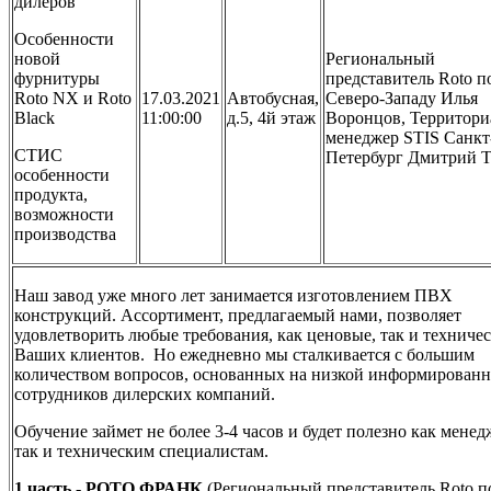
дилеров
Особенности
новой
Региональный
фурнитуры
представитель Roto п
Roto NX и Roto
17.03.2021
Автобусная,
Северо-Западу Илья
Black
11:00:00
д.5, 4й этаж
Воронцов, Территор
менеджер
STIS
Санкт
СТИС
Петербург Дмитрий 
особенности
продукта,
возможности
производства
Наш завод уже много лет занимается изготовлением ПВХ
конструкций. Ассортимент, предлагаемый нами, позволяет
удовлетворить любые требования, как ценовые, так и техниче
Ваших клиентов. Но ежедневно мы сталкивается с большим
количеством вопросов, основанных на низкой информированн
сотрудников дилерских компаний.
Обучение займет не более 3-4 часов и будет полезно как менед
так и техническим специалистам.
1 часть - РОТО ФРАНК
(Региональный представитель Roto п