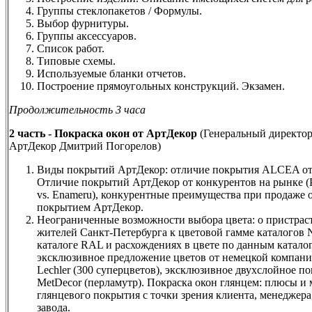
Группы стеклопакетов / Формулы.
Выбор фурнитуры.
Группы аксессуаров.
Список работ.
Типовые схемы.
Используемые бланки отчетов.
Построение прямоугольных конструкций. Экзамен.
Продолжительность 3 часа
2 часть - Покраска окон от АртДекор
(Генеральный директо
АртДекор Дмитрий Погорелов)
Виды покрытий АртДекор: отличие покрытия ALCEA от 
Отличие покрытий АртДекор от конкурентов на рынке (P
vs. Enameru), конкурентные преимущества при продаже о
покрытием АртДекор.
Неограниченные возможности выбора цвета: о пристрас
жителей Санкт-Петербурга к цветовой гамме каталогов 
каталоге RAL и расхождениях в цвете по данным катало
эксклюзивное предложение цветов от немецкой компан
Lechler (300 суперцветов), эксклюзивное двухслойное п
MetDecor (перламутр). Покраска окон глянцем: плюсы и
глянцевого покрытия с точки зрения клиента, менеджера
завода.