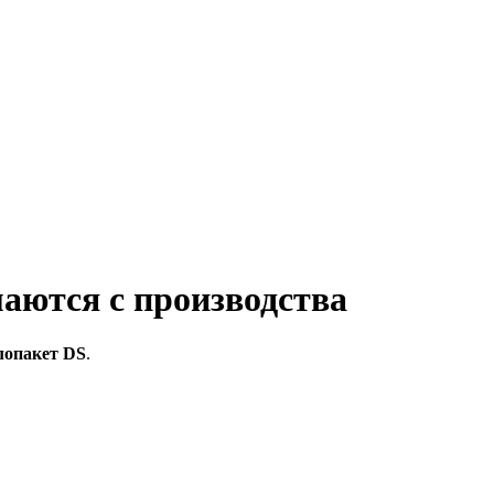
маются с производства
лопакет DS
.