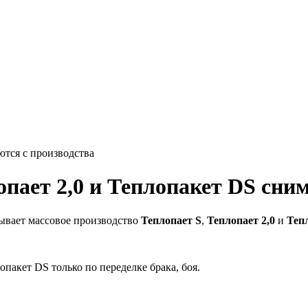
ются с производства
лопает 2,0 и Теплопакет DS сни
ывает массовое производство
Теплопает S
,
Теплопает 2,0
и
Теп
опакет DS только по переделке брака, боя.